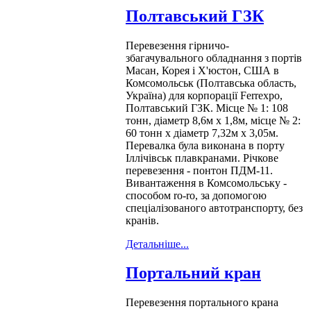
Полтавський ГЗК
Перевезення гірничо-
збагачувального обладнання з портів
Масан, Корея і Х'юстон, США в
Комсомольськ (Полтавська область,
Україна) для корпорації Ferrexpo,
Полтавський ГЗК. Місце № 1: 108
тонн, діаметр 8,6м х 1,8м, місце № 2:
60 тонн х діаметр 7,32м х 3,05м.
Перевалка була виконана в порту
Іллічівськ плавкранами. Річкове
перевезення - понтон ПДМ-11.
Вивантаження в Комсомольську -
способом ro-ro, за допомогою
спеціалізованого автотранспорту, без
кранів.
Детальніше...
Портальний кран
Перевезення портального крана