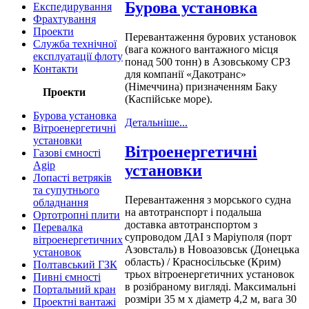
Бурова установка
Експедирування
Фрахтування
Проекти
Перевантаження бурових установок
Служба технічної
(вага кожного вантажного місця
експлуатації флоту
понад 500 тонн) в Азовському СРЗ
Контакти
для компанії «Дакотранс»
(Німеччина) призначенням Баку
Проекти
(Каспійське море).
Бурова установка
Детальніше...
Вітроенергетичні
установки
Вітроенергетичні
Газові ємності
Agip
установки
Лопасті ветряків
та супутнього
Перевантаження з морського судна
обладнання
на автотранспорт і подальша
Ортотропні плити
доставка автотранспортом з
Перевалка
супроводом ДАІ з Маріуполя (порт
вітроенергетичних
Азовсталь) в Новоазовськ (Донецька
установок
область) / Красносільське (Крим)
Полтавський ГЗК
трьох вітроенергетичних установок
Пивні ємності
в розібраному вигляді. Максимальні
Портальний кран
розміри 35 м х діаметр 4,2 м, вага 30
Проектні вантажі