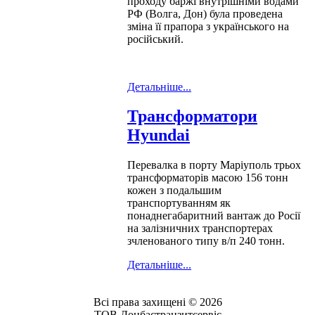
проходу баржі внутрішніми водами
РФ (Волга, Дон) була проведена
зміна її прапора з українського на
російський.
Детальніше...
Трансформатори
Hyundai
Перевалка в порту Маріуполь трьох
трансформаторів масою 156 тонн
кожен з подальшим
транспортуванням як
понаднегабаритний вантаж до Росії
на залізничних транспортерах
зчленованого типу в/п 240 тонн.
Детальніше...
Всі права захищені © 2026
ТОВ Донбастранзитсервіс