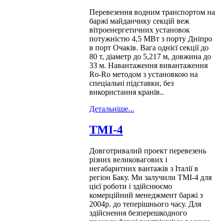
Перевезення водним транспортом на
баржі майданчику секцій веж
вітроенергетичних установок
потужністю 4,5 МВт з порту Дніпро
в порт Очаків. Вага однієї секції до
80 т, діаметр до 5,217 м, довжина до
33 м. Навантаження вивантаження
Ro-Ro методом з установкою на
спеціальні підставки, без
використання кранів..
Детальніше...
ТМІ-4
Довготривалий проект перевезень
різних великовагових і
негабаритних вантажів з Італії в
регіон Баку. Ми залучили ТМІ-4 для
цієї роботи і здійснюємо
комерційний менеджмент баржі з
2004р. до теперішнього часу. Для
здійснення безперешкодного