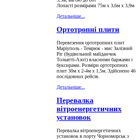
Лопасті розмірами 75м х 3,6м х 3,9м
Детальніше...
Ортотропні плити
Перевезення ортотропних плит
Маріуполь - Темрюк - мис Залізний
Ріг (будівельний майданчик
Тольятті-Азот) власними баржами і
буксирами. Розміри ортотропних
плит 30м х 2-4м х 1,5м. Здійснено 46
послідовних рейсів.
Детальніше...
Перевалка
вітроенергетичних
установок
Перевалка вітроенергетичних
установок в порту Чорноморськ з