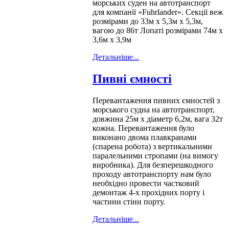
морських суден на автотранспорт
для компанії «Fuhrlander». Секції веж
розмірами до 33м х 5,3м х 5,3м,
вагою до 86т Лопаті розмірами 74м х
3,6м х 3,9м
Детальніше...
Пивні ємності
Перевантаження пивних ємностей з
морського судна на автотранспорт,
довжина 25м х діаметр 6,2м, вага 32т
кожна. Перевантаження було
виконано двома плавкранами
(спарена робота) з вертикальними
паралельними стропами (на вимогу
виробника). Для безперешкодного
проходу автотранспорту нам було
необхідно провести частковий
демонтаж 4-х прохідних порту і
частини стіни порту.
Детальніше...