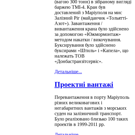
(вагою 300 тонн) в зібраному вигляді
баржею ТМІ-4. Кран був
доставлений з Маріуполя на мис
Залізний Ріг (майданчик «Тольятті-
Азот»). Завантаження /
вивантаження крана було здійснено
за допомогою «Южмормонтаж»
методом накатки / викочування.
Буксирування було здійснено
буксирами «Штиль» і «Капела», що
належать ТОВ
«Донбастранзітсервіс».
Детальніше...
Проектні вантажі
Перевантаження в порту Маріуполь
різних великовагових і
негабаритних вантажів з морських
суден на залізничний транспорт.
Було реалізовано близько 100 таких
проектів в 1999-2011 рр.
Детальніше...