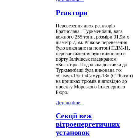
Реактори
Перевезення двох реакторів
Братислава - Туркменбаші, вага
кожного 255 тонн, розміри 31,9м х
діаметр 7,5м. Річкове перевезення
було виконане на понтоні ПДМ-11,
перевантаження було виконано в
порту Іллічівськ плавкраном
«Богатир». Подальша доставка до
Туркменбаші була виконана т/х
«Самур-15» і «Самур-18» (СТК-тип)
на кришках трюмів відповідно до
проекту Морського Інженерного
Бюро.
Детальніше...
Секції веж
вітроенергетичних
установок