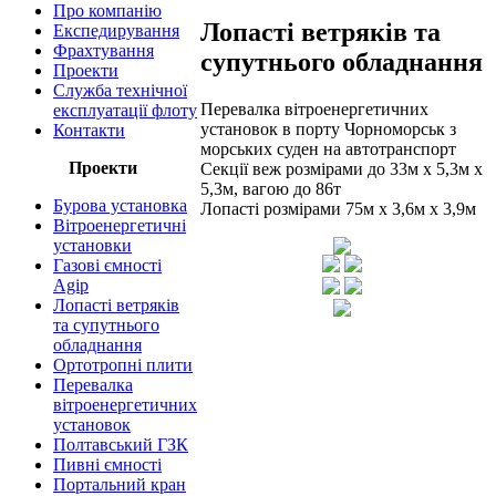
Про компанію
Лопасті ветряків та
Експедирування
Фрахтування
супутнього обладнання
Проекти
Служба технічної
Перевалка вітроенергетичних
експлуатації флоту
установок в порту Чорноморськ з
Контакти
морських суден на автотранспорт
Проекти
Секції веж розмірами до 33м х 5,3м х
5,3м, вагою до 86т
Бурова установка
Лопасті розмірами 75м х 3,6м х 3,9м
Вітроенергетичні
установки
Газові ємності
Agip
Лопасті ветряків
та супутнього
обладнання
Ортотропні плити
Перевалка
вітроенергетичних
установок
Полтавський ГЗК
Пивні ємності
Портальний кран