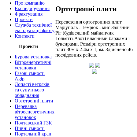
Про компанію
Ортотропні плити
Експедирування
Фрахтування
Проекти
Перевезення ортотропних плит
Служба технічної
Маріуполь - Темрюк - мис Залізний
експлуатації флоту
Ріг (будівельний майданчик
Контакти
Тольятті-Азот) власними баржами і
буксирами. Розміри ортотропних
Проекти
плит 30м х 2-4м х 1,5м. Здійснено 46
послідовних рейсів.
Бурова установка
Вітроенергетичні
установки
Газові ємності
Agip
Лопасті ветряків
та супутнього
обладнання
Ортотропні плити
Перевалка
вітроенергетичних
установок
Полтавський ГЗК
Пивні ємності
Портальний кран