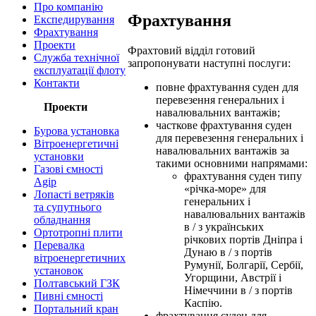
Про компанію
Фрахтування
Експедирування
Фрахтування
Проекти
Фрахтовий відділ готовий
Служба технічної
запропонувати наступні послуги:
експлуатації флоту
Контакти
повне фрахтування суден для
перевезення генеральних і
Проекти
навалювальних вантажів;
часткове фрахтування суден
Бурова установка
для перевезення генеральних і
Вітроенергетичні
навалювальних вантажів за
установки
такими основними напрямами:
Газові ємності
фрахтування суден типу
Agip
«річка-море» для
Лопасті ветряків
генеральних і
та супутнього
навалювальних вантажів
обладнання
в / з українських
Ортотропні плити
річкових портів Дніпра і
Перевалка
Дунаю в / з портів
вітроенергетичних
Румунії, Болгарії, Сербії,
установок
Угорщини, Австрії і
Полтавський ГЗК
Німеччини в / з портів
Пивні ємності
Каспію.
Портальний кран
фрахтування суден для