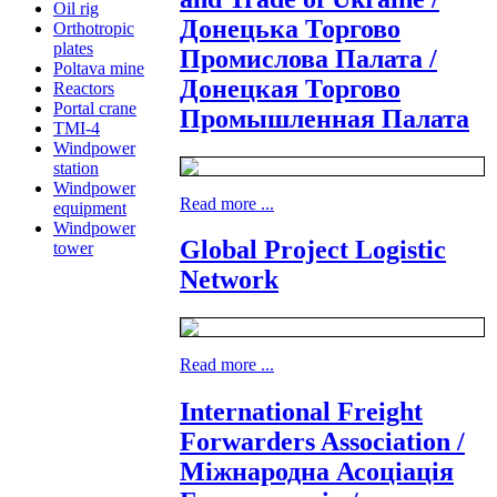
Oil rig
Донецька Торгово
Orthotropic
plates
Промислова Палата /
Poltava mine
Донецкая Торгово
Reactors
Portal crane
Промышленная Палата
TMI-4
Windpower
station
Windpower
Read more ...
equipment
Windpower
Global Project Logistic
tower
Network
Read more ...
International Freight
Forwarders Association /
Міжнародна Асоціація