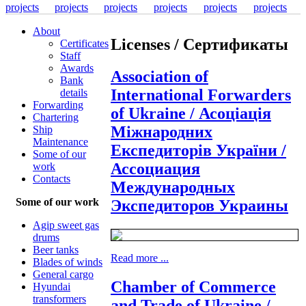
About
Licenses / Сертификаты
Certificates
Staff
Awards
Association of
Bank
International Forwarders
details
Forwarding
of Ukraine / Асоціація
Chartering
Міжнародних
Ship
Maintenance
Експедиторів України /
Some of our
Ассоциация
work
Contacts
Международных
Some of our work
Экспедиторов Украины
Agip sweet gas
drums
Beer tanks
Read more ...
Blades of winds
General cargo
Chamber of Commerce
Hyundai
transformers
and Trade of Ukraine /