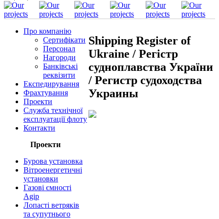
Про компанію
Shipping Register of
Сертифікати
Персонал
Ukraine / Регістр
Нагороди
судноплавства України
Банківські
реквізити
/ Регистр судоходства
Експедирування
Украины
Фрахтування
Проекти
Служба технічної
експлуатації флоту
Контакти
Проекти
Бурова установка
Вітроенергетичні
установки
Газові ємності
Agip
Лопасті ветряків
та супутнього