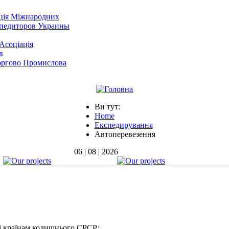
Ви тут:
Home
Експедирування
Автоперевезення
06 | 08 | 2026
і країнам колишнього СРСР;