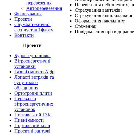
перевезення
Перевезення небезпечних, ш
Автоперевезення
Страхування вантажів;
Фрахтування
Страхування відповідальност
Проекти
Оформлення накладних;
Служба технічної
Стеження;
експлуатації флоту
Повідомлення про відправле
Контакти
Проекти
Бурова установка
Вітроенергетичні
установки
Газові ємності Agip
Лопасті ветряків та
супутнього
обладнання
Ортотропні плити
Перевалка
вітроенергетичних
установок
Полтавський ГЗК
Пивні ємності
Портальний кран
Проектні вантажі