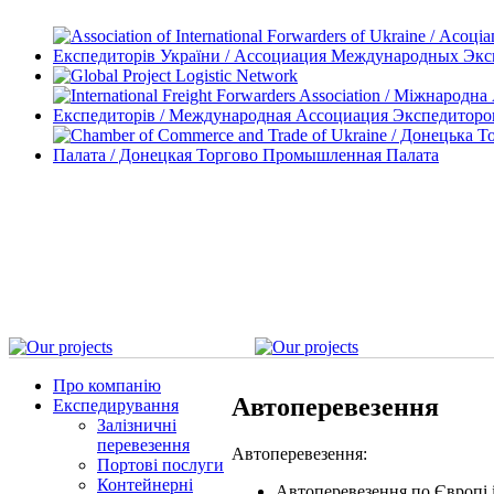
Про компанію
Автоперевезення
Експедирування
Залізничні
перевезення
Автоперевезення:
Портові послуги
Контейнерні
Автоперевезення по Європі 